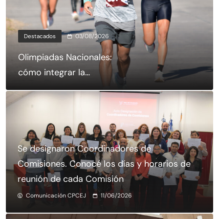
Destacados
03/08/2026
Olimpiadas Nacionales:
cómo integrar la
Delegación CPCEJ y participar en
Salta
Se designaron Coordinadores de
Comisiones. Conocé los días y horarios de
reunión de cada Comisión
Comunicación CPCEJ
11/06/2026