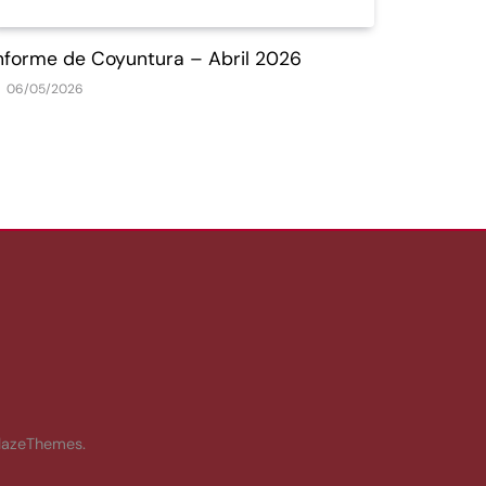
nforme de Coyuntura – Abril 2026
Informe
06/05/2026
07/04/2
.
lazeThemes