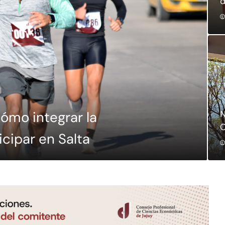
d
N
ómo integrar la
C
cipar en Salta