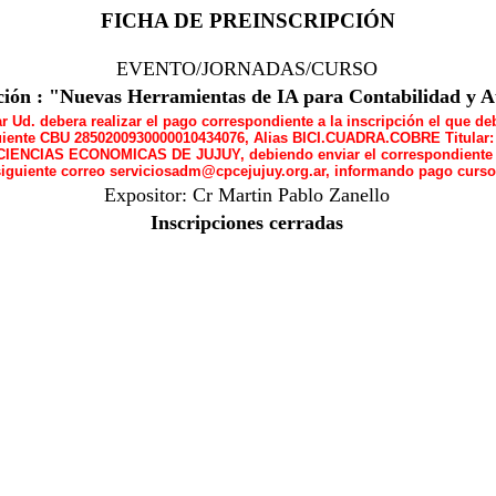
FICHA DE PREINSCRIPCIÓN
EVENTO/JORNADAS/CURSO
ción : "Nuevas Herramientas de IA para Contabilidad y A
r Ud. debera realizar el pago correspondiente a la inscripción el que de
iguiente CBU 2850200930000010434076, Alias BICI.CUADRA.COBRE Titula
ENCIAS ECONOMICAS DE JUJUY, debiendo enviar el correspondiente
 siguiente correo serviciosadm@cpcejujuy.org.ar, informando pago curso
Expositor: Cr Martin Pablo Zanello
Inscripciones cerradas