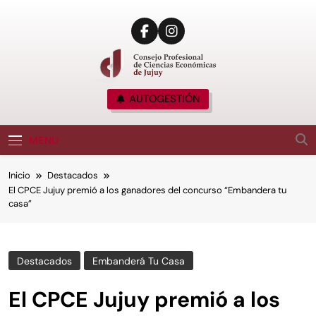
CPCE JUJUY
AUTOGESTIÓN
Consejo Profesional De Ciencias Económicas
De Jujuy, Argentina
MENU
Inicio
Destacados
El CPCE Jujuy premió a los ganadores del concurso “Embandera tu
casa”
Destacados
Embanderá Tu Casa
El CPCE Jujuy premió a los