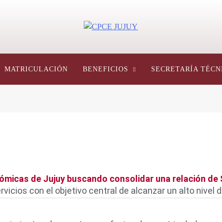
CPCE JUJUY
Consejo Profesional De Ciencias Económicas De Jujuy, Argentina
MATRICULACIÓN
BENEFICIOS
SECRETARÍA TÉCN
ómicas de Jujuy buscando consolidar una relación de 
rvicios con el objetivo central de alcanzar un alto nivel