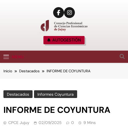
CPCE JUJUY
AUTOGESTIÓN
Consejo Profesional De Ciencias Económicas
De Jujuy, Argentina
MENU
Inicio
Destacados
INFORME DE COYUNTURA
Destacados
Informes Coyuntura
INFORME DE COYUNTURA
CPCE Jujuy
02/09/2025
0
9 Mins