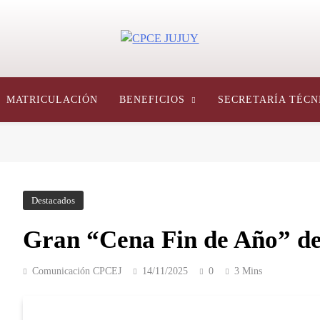
CPCE JUJUY
Consejo Profesional De Ciencias Económicas De Jujuy, Argentina
MATRICULACIÓN
BENEFICIOS
SECRETARÍA TÉCN
Destacados
Gran “Cena Fin de Año” d
Comunicación CPCEJ
14/11/2025
0
3 Mins